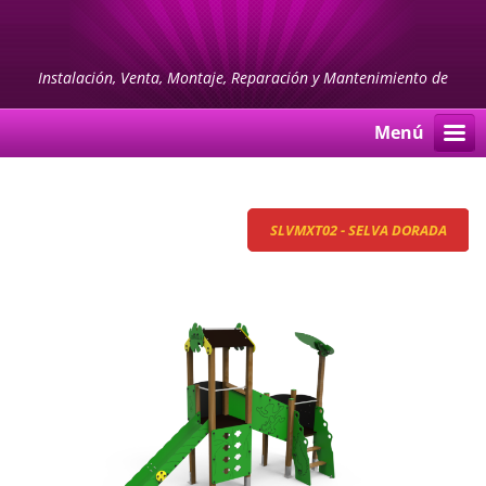
Instalación, Venta, Montaje, Reparación y Mantenimiento de
PARQUES INFANTILES y MOBILIARIO URBANO
Menú
SLVMXT02 - SELVA DORADA