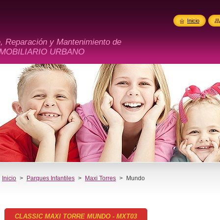
Inicio
e, Reparación y Mantenimiento de
 MOBILIARIO URBANO
Inicio
>
Parques Infantiles
>
Maxi Torres
>
Mundo
CLASSIC MAXI TORRE MUNDO - MXT03