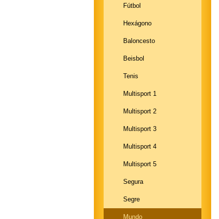
Fútbol
Hexágono
Baloncesto
Beisbol
Tenis
Multisport 1
Multisport 2
Multisport 3
Multisport 4
Multisport 5
Segura
Segre
Mundo