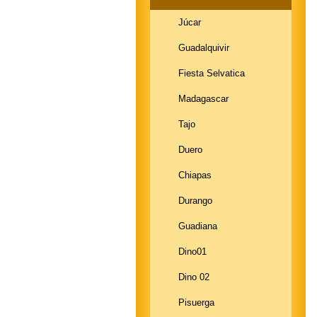
Júcar
Guadalquivir
Fiesta Selvatica
Madagascar
Tajo
Duero
Chiapas
Durango
Guadiana
Dino01
Dino 02
Pisuerga