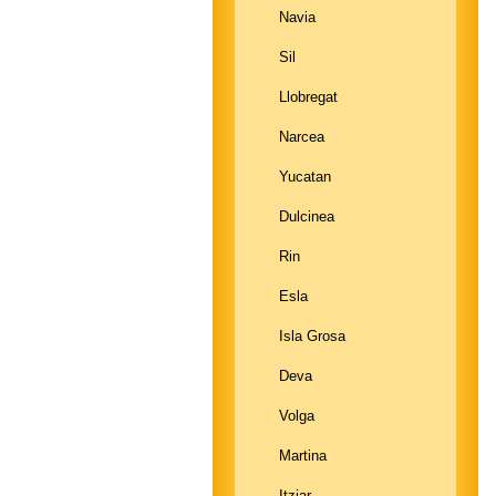
Navia
Sil
Llobregat
Narcea
Yucatan
Dulcinea
Rin
Esla
Isla Grosa
Deva
Volga
Martina
Itziar